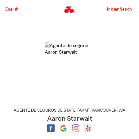
Pasar
al
English
Iniciar Sesión
contenido
principal
Comienzo
del
contenido
principal
®
AGENTE DE SEGUROS DE STATE FARM
,
VANCOUVER
, WA
Aaron Starwalt