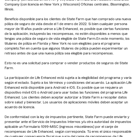
Company (con licencia en New York y Wisconsin) Oficinas centrales, Bloomington,
Illinois.
Beneficio disponible para los clientes de State Farm que han comprado una nueva
póliza de seguro de vida desde el 1 de enero de 2022. Si bien cualquier persona
mayor de 18 años puede unirse a Life Enhanced, es posible que ciertas funciones
de la aplicación, incluyendo las recompensas, no estén disponibles a menos que
tengas una póliza de seguro de vida elegible de State Farm.En este momento, los
titulares de póliza en Florida y New York no son elegibles para el programa
completo.Ten en cuenta que algunos titulares de póliza pueden experimentar un
retraso antes de que una nueva póliza sea elegible para recompensas.
Esto no es una solicitud para comprar o vender productos de seguros de State
Farm.
La participación de Life Enhanced está sujeta a la elegibilidad del programa y varía
según el estado. Sujeto a los términos y condiciones del acuerdo. La aplicación Life
Enhanced está disponible para Android e iOS. Es posible que se requiera un
dispositivo móvil iOS o Android para usar todas las funciones del programa Life
Enhanced. Los clientes deben aceptar autorizar a State Farm a recopilar datos
sobre salud y bienestar. Los usuarios de aplicaciones móviles deben aceptar un
acuerdo de licencia.
De conformidad con la ley de impuestos pertinente, State Farm puede enviarte y
presentar ante el Servicio de Impuestos Internos y/u otra autoridad de impuestos
aplicable un Formulario 1099-MISC (ingresos misceláneos) por el canje de
recompensas de Life Enhanced, según corresponda. Tú eres el único responsable
de cualquier consecuencia fiscal que surja del canje de recompensas de Life