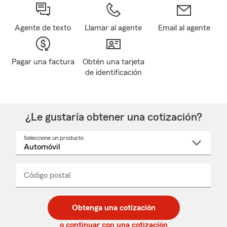
Agente de texto
Llamar al agente
Email al agente
Pagar una factura
Obtén una tarjeta
de identificación
¿Le gustaría obtener una cotización?
Seleccione un producto
Seleccione
un
nombre
de
producto
del
Código postal
Ingresa
Ingresa
_____
menú
un
un
desplegable
código
código
postal
postal
Obtenga una cotización
de
de
5
5
o continuar con una cotización